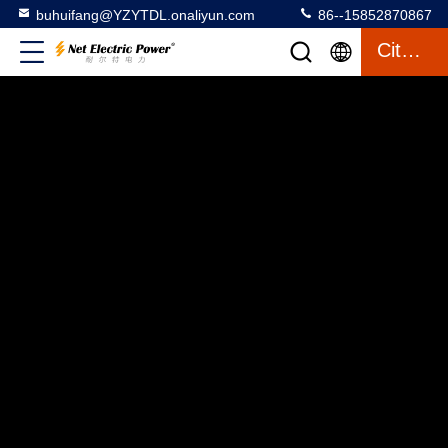
buhuifang@YZYTDL.onaliyun.com
86--15852870867
Citation