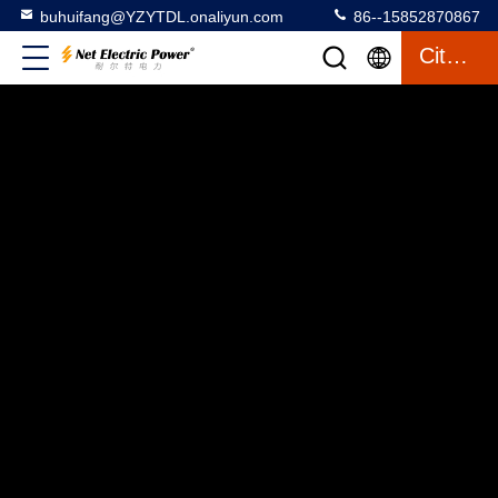
buhuifang@YZYTDL.onaliyun.com
86--15852870867
Citation