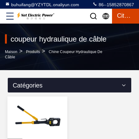
buhuifang@YZYTDL.onaliyun.com
86--15852870867
Citation
coupeur hydraulique de câble
>
>
Maison
Produits
Chine Coupeur Hydraulique De
Câble
Catégories