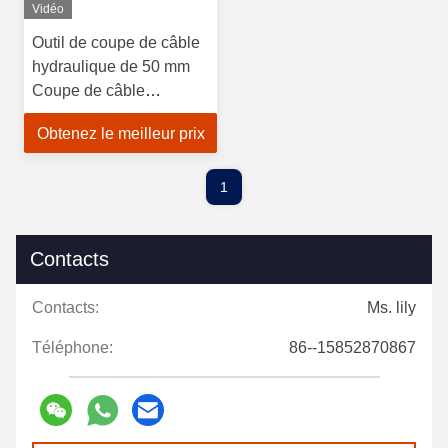
Vidéo
Outil de coupe de câble
hydraulique de 50 mm
Coupe de câble
hydraulique en cuivre en
Obtenez le meilleur prix
aluminium en acier
1
Contacts
Contacts:
Ms. lily
Téléphone:
86--15852870867