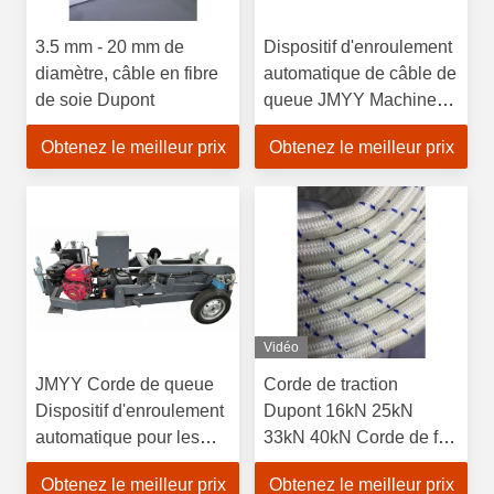
3.5 mm - 20 mm de
Dispositif d'enroulement
diamètre, câble en fibre
automatique de câble de
de soie Dupont
queue JMYY Machine
hydraulique
Obtenez le meilleur prix
Obtenez le meilleur prix
multifonction
d'enroulement et de
déroulement
Vidéo
JMYY Corde de queue
Corde de traction
Dispositif d'enroulement
Dupont 16kN 25kN
automatique pour les
33kN 40kN Corde de fil
élévateurs de mine
de fer solide
Obtenez le meilleur prix
Obtenez le meilleur prix
Grues ou treuils