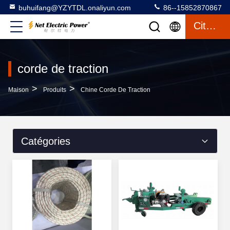
buhuifang@YZYTDL.onaliyun.com
86--15852870867
Citation
corde de traction
>
>
Maison
Produits
Chine Corde De Traction
Catégories