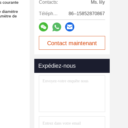
Contacts:
Ms. lily
us courante
e diamètre
Téléphone:
86--15852870867
iamètre de
Contact maintenant
Expédiez-nous