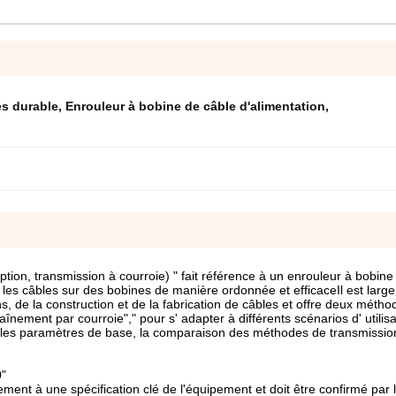
es durable
,
Enrouleur à bobine de câble d'alimentation
,
tion, transmission à courroie) " fait référence à un enrouleur à bobine
les câbles sur des bobines de manière ordonnée et efficaceIl est large
ns, de la construction et de la fabrication de câbles et offre deux méth
înement par courroie"," pour s' adapter à différents scénarios d' utilis
que les paramètres de base, la comparaison des méthodes de transmission
0"
t à une spécification clé de l'équipement et doit être confirmé par l